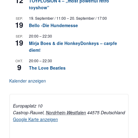
TOYPLOSION 4 – „most powerful retro
toyshow“
19. September / 11:00
–
20. September / 17:00
SEP.
19
Bello -Die Hundemesse
20:00
–
22:30
SEP.
19
Mirja Boes & die HonkeyDonkeys – carpfe
diem!
20:00
–
22:30
OKT.
9
The Love Beatles
Kalender anzeigen
Europaplatz 10
Castrop-Rauxel
,
Nordrhein-Westfalen
44575
Deutschland
Google Karte anzeigen