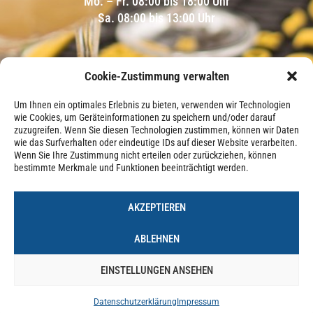
Mo. – Fr. 08:00 bis 18:00 Uhr
Sa. 08:00 bis 13:00 Uhr
Cookie-Zustimmung verwalten
Um Ihnen ein optimales Erlebnis zu bieten, verwenden wir Technologien
wie Cookies, um Geräteinformationen zu speichern und/oder darauf
zuzugreifen. Wenn Sie diesen Technologien zustimmen, können wir Daten
wie das Surfverhalten oder eindeutige IDs auf dieser Website verarbeiten.
Wenn Sie Ihre Zustimmung nicht erteilen oder zurückziehen, können
bestimmte Merkmale und Funktionen beeinträchtigt werden.
AKZEPTIEREN
NICHT DAS RICHTIGE
ABLEHNEN
DABEI?
EINSTELLUNGEN ANSEHEN
Datenschutzerklärung
Impressum