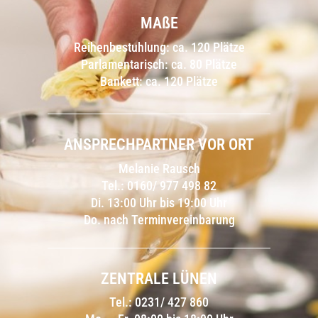
MAßE
Reihenbestuhlung: ca. 120 Plätze
Parlamentarisch: ca. 80 Plätze
Bankett: ca. 120 Plätze
ANSPRECHPARTNER VOR ORT
Melanie Rausch
Tel.:
0160/ 977 498 82
Di. 13:00 Uhr bis 19:00 Uhr
Do. nach Terminvereinbarung
ZENTRALE LÜNEN
Tel.:
0231/ 427 860