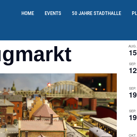
HOME
EVENTS
50 JAHRE STADTHALLE
P
ugmarkt
AUG.
15
SEP.
12
SEP.
19
SEP.
19
OKT.