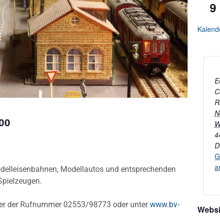
9
Kalend
E
C
R
N
00
W
4
D
G
a
delleisenbahnen, Modellautos und entsprechenden
Spielzeugen.
nter der Rufnummer 02553/98773 oder unter
www.bv-
Websi