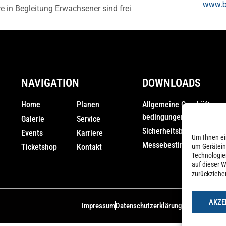
www.b
e in Begleitung Erwachsener sind frei
NAVIGATION
DOWNLOADS
Home
Planen
Allgemeine Geschäfts­
bedingungen (AGB)
Galerie
Service
Sicherheitsbestimmunge
Events
Karriere
Um Ihnen ei
Messebestimmungen
Ticketshop
Kontakt
um Gerätein
Technologie
auf dieser W
zurückziehe
AKZE
Impressum
Datenschutzerklärung
Cookie-Richtli