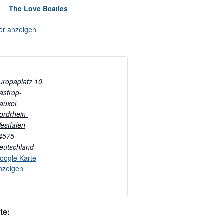
The Love Beatles
er anzeigen
uropaplatz 10
astrop-
auxel
,
ordrhein-
estfalen
4575
eutschland
oogle Karte
nzeigen
te: