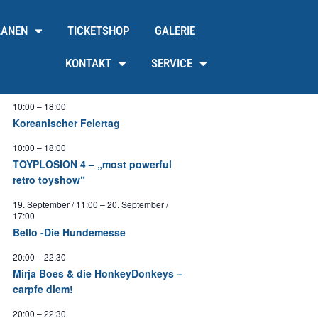
LANEN
TICKETSHOP
GALERIE
KONTAKT
SERVICE
10:00
–
18:00
Koreanischer Feiertag
10:00
–
18:00
TOYPLOSION 4 – „most powerful
retro toyshow“
19. September / 11:00
–
20. September /
17:00
Bello -Die Hundemesse
20:00
–
22:30
Mirja Boes & die HonkeyDonkeys –
carpfe diem!
20:00
–
22:30