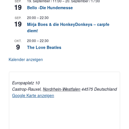
19. September / 11:00
–
20. September / 17:00
SEP.
19
Bello -Die Hundemesse
20:00
–
22:30
SEP.
19
Mirja Boes & die HonkeyDonkeys – carpfe
diem!
20:00
–
22:30
OKT.
9
The Love Beatles
Kalender anzeigen
Europaplatz 10
Castrop-Rauxel
,
Nordrhein-Westfalen
44575
Deutschland
Google Karte anzeigen