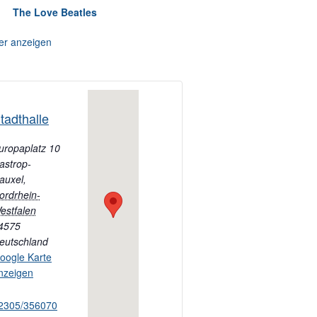
The Love Beatles
er anzeigen
tadthalle
uropaplatz 10
astrop-
auxel
,
ordrhein-
estfalen
4575
eutschland
oogle Karte
nzeigen
2305/356070