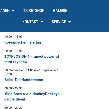
LANEN
TICKETSHOP
GALERIE
KONTAKT
SERVICE
10:00
–
18:00
Koreanischer Feiertag
10:00
–
18:00
TOYPLOSION 4 – „most powerful
retro toyshow“
19. September / 11:00
–
20. September /
17:00
Bello -Die Hundemesse
20:00
–
22:30
Mirja Boes & die HonkeyDonkeys –
carpfe diem!
20:00
–
22:30