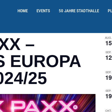
HOME
EVENTS
50 JAHRE STADTHALLE
P
XX –
AUG.
15
SEP.
S EUROPA
12
24/25
SEP.
19
SEP.
19
OKT.