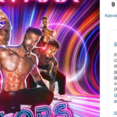
9
Kalend
S
E
C
R
N
W
4
D
G
a
0