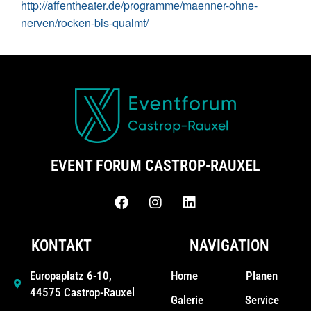
http://affentheater.de/programme/maenner-ohne-
nerven/rocken-bis-qualmt/
EVENT FORUM CASTROP-RAUXEL
KONTAKT
NAVIGATION
Home
Planen
Europaplatz 6-10,
44575 Castrop-Rauxel
Galerie
Service