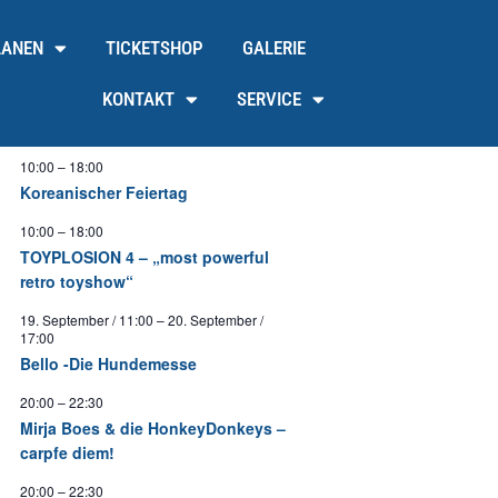
LANEN
TICKETSHOP
GALERIE
KONTAKT
SERVICE
10:00
–
18:00
Koreanischer Feiertag
10:00
–
18:00
TOYPLOSION 4 – „most powerful
retro toyshow“
19. September / 11:00
–
20. September /
17:00
Bello -Die Hundemesse
20:00
–
22:30
Mirja Boes & die HonkeyDonkeys –
carpfe diem!
20:00
–
22:30