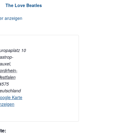
The Love Beatles
er anzeigen
uropaplatz 10
astrop-
auxel
,
ordrhein-
estfalen
4575
eutschland
oogle Karte
nzeigen
te: