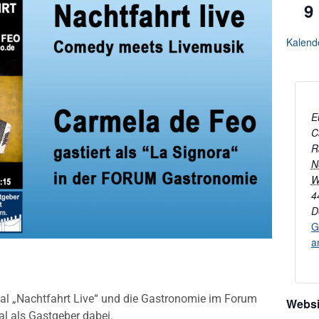
9
Kalend
E
C
R
N
W
4
D
G
a
al „Nachtfahrt Live“ und die Gastronomie im Forum
Websi
al als Gastgeber dabei.