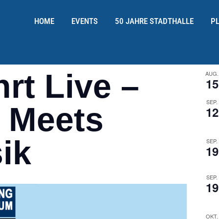
HOME
EVENTS
50 JAHRE STADTHALLE
P
rt Live –
AUG.
15
SEP.
 Meets
12
ik
SEP.
19
SEP.
19
OKT.