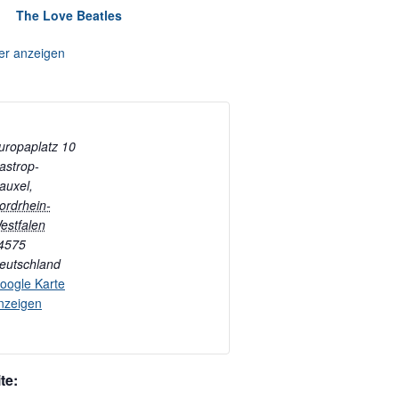
The Love Beatles
er anzeigen
uropaplatz 10
astrop-
auxel
,
ordrhein-
estfalen
4575
eutschland
oogle Karte
nzeigen
te: