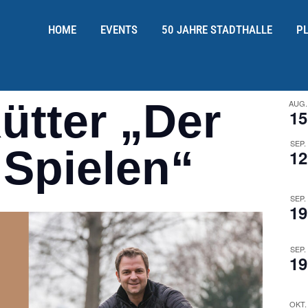
HOME
EVENTS
50 JAHRE STADTHALLE
P
ütter „Der
AUG.
15
SEP.
 Spielen“
12
SEP.
19
SEP.
19
OKT.