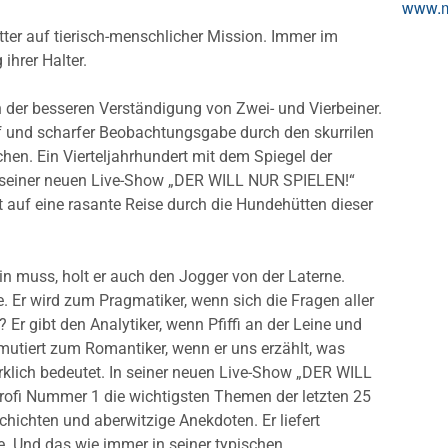
www.ma
tter auf tierisch-menschlicher Mission. Immer im
ihrer Halter.
n der besseren Verständigung von Zwei- und Vierbeiner.
pf und scharfer Beobachtungsgabe durch den skurrilen
en. Ein Vierteljahrhundert mit dem Spiegel der
n seiner neuen Live-Show „DER WILL NUR SPIELEN!“
 auf eine rasante Reise durch die Hundehütten dieser
ein muss, holt er auch den Jogger von der Laterne.
le. Er wird zum Pragmatiker, wenn sich die Fragen aller
? Er gibt den Analytiker, wenn Pfiffi an der Leine und
mutiert zum Romantiker, wenn er uns erzählt, was
irklich bedeutet. In seiner neuen Live-Show „DER WILL
ofi Nummer 1 die wichtigsten Themen der letzten 25
chichten und aberwitzige Anekdoten. Er liefert
e. Und das wie immer in seiner typischen,