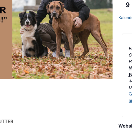
9
Kalend
E
C
R
N
W
4
D
G
a
RÜTTER
Websi