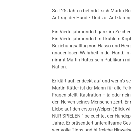
Seit 25 Jahren befindet sich Martin Rü
Auftrag der Hunde. Und zur Aufklärung 
Ein Vierteljahrhundert ganz im Zeiche
Ein Vierteljahrhundert mit kühlem Ko
Beziehungsalltag von Hasso und Herrch
gnadenlosen Wahrheit in der Hand. I
nimmt Martin Rütter sein Publikum mit
Nation.
Er klärt auf, er deckt auf und wenn’s s
Martin Rütter ist der Mann für alle Fel
Fragen stellt: Kastration – ja oder nein
den Nerven seines Menschen zerrt. Er 
Liebe auf den ersten (Welpen-)Blick w
NUR SPIELEN!“ beleuchtet der Hundepr
Jahre. Er präsentiert unteraltsame Ges
wertvolle Tipps und hilfreiche Hinweis