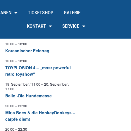
LANEN
TICKETSHOP
GALERIE
KONTAKT
SERVICE
10:00
–
18:00
Koreanischer Feiertag
10:00
–
18:00
TOYPLOSION 4 – „most powerful
retro toyshow“
19. September / 11:00
–
20. September /
17:00
Bello -Die Hundemesse
20:00
–
22:30
Mirja Boes & die HonkeyDonkeys –
carpfe diem!
20:00
–
22:30