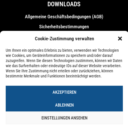
DOWNLOADS
Allgemeine Geschäfts­bedingungen (AGB)
Sicherheitsbestimmungen
Messebestimmungen
Cookie-Zustimmung verwalten
Um Ihnen ein optimales Erlebnis zu bieten, verwenden wir Technologien
wie Cookies, um Geräteinformationen zu speichern und/oder darauf
zuzugreifen. Wenn Sie diesen Technologien zustimmen, können wir Daten
wie das Surfverhalten oder eindeutige IDs auf dieser Website verarbeiten.
Wenn Sie Ihre Zustimmung nicht erteilen oder zurückziehen, können
bestimmte Merkmale und Funktionen beeinträchtigt werden.
AKZEPTIEREN
ABLEHNEN
Impressum
Datenschutzerklärung
Cookie-Richtlinie (EU)
EINSTELLUNGEN ANSEHEN
© 2026 – Forum Castrop-Rauxel Betriebs-GmbH