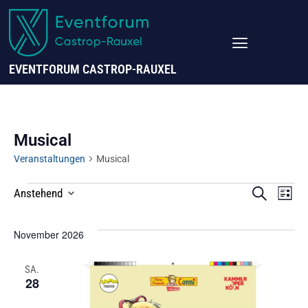
EVENTFORUM CASTROP-RAUXEL
Musical
Veranstaltungen
Musical
VERANS
Ve
SUCHE
Anstehend
LISTE
SUCHE
Datum
UND
A
Wählen.
November 2026
ANSICHT
Na
NAVIGAT
SA.
28