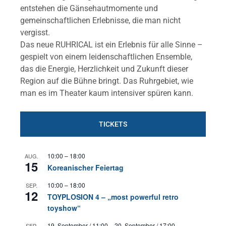
entstehen die Gänsehautmomente und
gemeinschaftlichen Erlebnisse, die man nicht
vergisst.
Das neue RUHRICAL ist ein Erlebnis für alle Sinne –
gespielt von einem leidenschaftlichen Ensemble,
das die Energie, Herzlichkeit und Zukunft dieser
Region auf die Bühne bringt. Das Ruhrgebiet, wie
man es im Theater kaum intensiver spüren kann.
TICKETS
10:00
–
18:00
AUG.
15
Koreanischer Feiertag
10:00
–
18:00
SEP.
12
TOYPLOSION 4 – „most powerful retro
toyshow“
19. September / 11:00
–
20. September / 17:00
SEP.