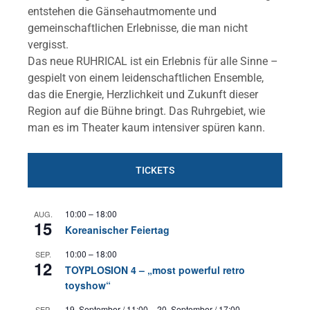
entstehen die Gänsehautmomente und
gemeinschaftlichen Erlebnisse, die man nicht
vergisst.
Das neue RUHRICAL ist ein Erlebnis für alle Sinne –
gespielt von einem leidenschaftlichen Ensemble,
das die Energie, Herzlichkeit und Zukunft dieser
Region auf die Bühne bringt. Das Ruhrgebiet, wie
man es im Theater kaum intensiver spüren kann.
TICKETS
10:00
–
18:00
AUG.
15
Koreanischer Feiertag
10:00
–
18:00
SEP.
12
TOYPLOSION 4 – „most powerful retro
toyshow“
19. September / 11:00
–
20. September / 17:00
SEP.