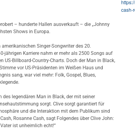
https:
cash-r
robert – hunderte Hallen ausverkauft – die „Johnny
chsten Shows in Europa.
n amerikanischen Singer-Songwriter des 20.
40-jährigen Karriere nahm er mehr als 2500 Songs auf
n US-Billboard-Country-Charts. Doch der Man in Black,
n-Stimme vor US-Präsidenten im Weißen Haus und
nis sang, war viel mehr: Folk, Gospel, Blues,
iklegende.
n des legendären Man in Black, der mit seiner
sehautstimmung sorgt. Clive sorgt garantiert für
tmosphäre und die Interaktion mit dem Publikum sind
 Cash, Rosanne Cash, sagt Folgendes über Clive John:
Vater ist unheimlich echt!“