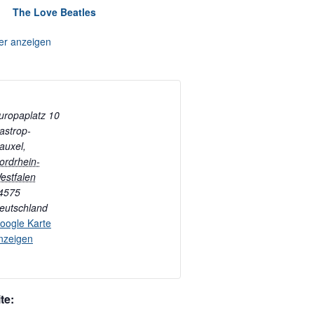
The Love Beatles
er anzeigen
uropaplatz 10
astrop-
auxel
,
ordrhein-
estfalen
4575
eutschland
oogle Karte
nzeigen
te: