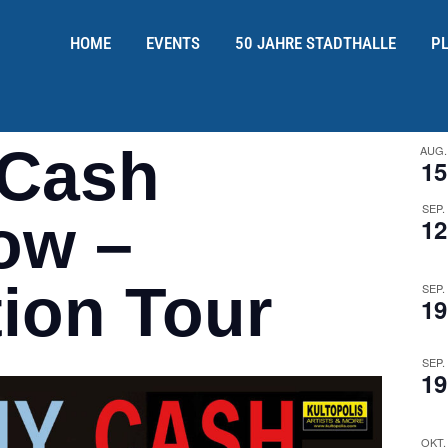
HOME
EVENTS
50 JAHRE STADTHALLE
P
 Cash
AUG.
15
SEP.
ow –
12
tion Tour
SEP.
19
SEP.
19
OKT.