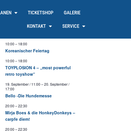
LANEN
TICKETSHOP
GALERIE
KONTAKT
SERVICE
10:00
–
18:00
Koreanischer Feiertag
10:00
–
18:00
TOYPLOSION 4 – „most powerful
retro toyshow“
19. September / 11:00
–
20. September /
17:00
Bello -Die Hundemesse
20:00
–
22:30
Mirja Boes & die HonkeyDonkeys –
carpfe diem!
20:00
–
22:30