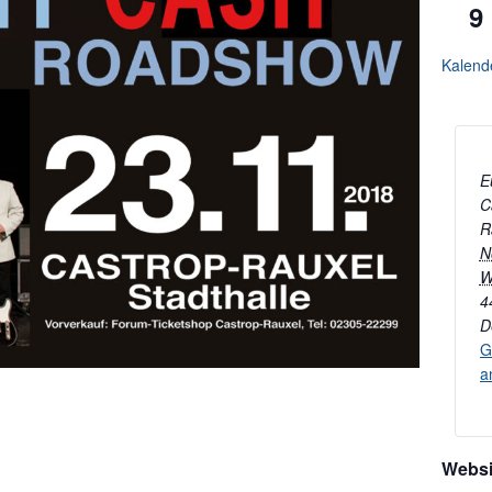
9
Kalend
E
C
R
N
W
4
D
G
a
Websi