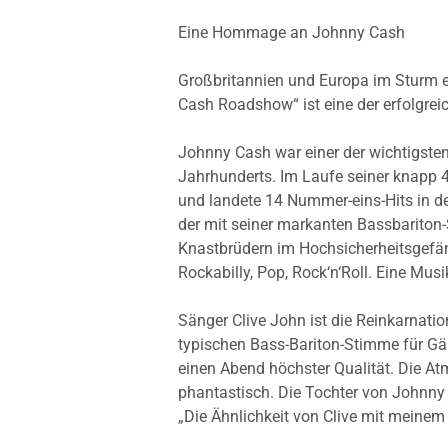
Eine Hommage an Johnny Cash
Großbritannien und Europa im Sturm e
Cash Roadshow“ ist eine der erfolgrei
Johnny Cash war einer der wichtigste
Jahrhunderts. Im Laufe seiner knapp 
und landete 14 Nummer-eins-Hits in de
der mit seiner markanten Bassbarito
Knastbrüdern im Hochsicherheitsgefäng
Rockabilly, Pop, Rock‘n‘Roll. Eine Mus
Sänger Clive John ist die Reinkarnatio
typischen Bass-Bariton-Stimme für Gän
einen Abend höchster Qualität. Die A
phantastisch. Die Tochter von Johnny
„Die Ähnlichkeit von Clive mit meinem 