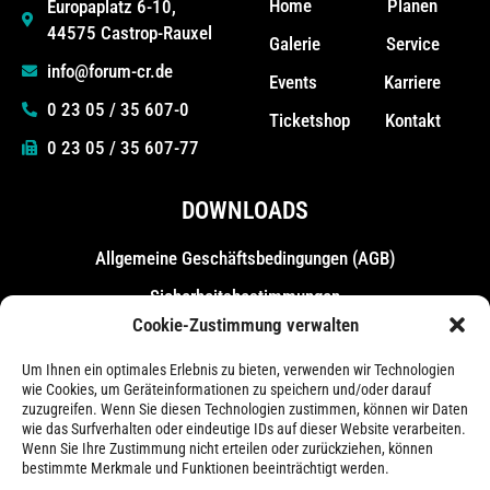
Home
Planen
Europaplatz 6-10,
44575 Castrop-Rauxel
Galerie
Service
info@forum-cr.de
Events
Karriere
0 23 05 / 35 607-0
Ticketshop
Kontakt
0 23 05 / 35 607-77
DOWNLOADS
Allgemeine Geschäfts­bedingungen (AGB)
Sicherheitsbestimmungen
Cookie-Zustimmung verwalten
Messebestimmungen
Um Ihnen ein optimales Erlebnis zu bieten, verwenden wir Technologien
wie Cookies, um Geräteinformationen zu speichern und/oder darauf
zuzugreifen. Wenn Sie diesen Technologien zustimmen, können wir Daten
wie das Surfverhalten oder eindeutige IDs auf dieser Website verarbeiten.
Wenn Sie Ihre Zustimmung nicht erteilen oder zurückziehen, können
bestimmte Merkmale und Funktionen beeinträchtigt werden.