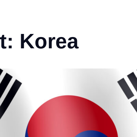
HOME
EVENTS
50 JAHRE STADTHALLE
P
t:
Korea