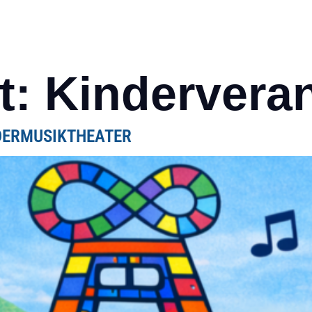
HOME
EVENTS
50 JAHRE STADTHALLE
P
t:
Kindervera
NDERMUSIKTHEATER