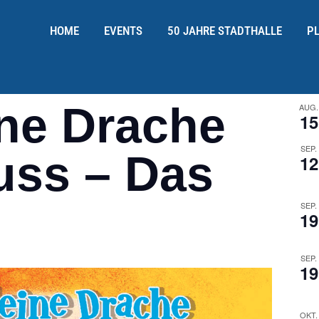
HOME
EVENTS
50 JAHRE STADTHALLE
P
ine Drache
AUG.
15
SEP.
ss – Das
12
SEP.
19
SEP.
19
OKT.