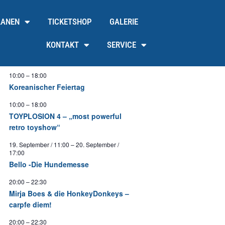
LANEN
TICKETSHOP
GALERIE
KONTAKT
SERVICE
10:00
–
18:00
Koreanischer Feiertag
10:00
–
18:00
TOYPLOSION 4 – „most powerful
retro toyshow“
19. September / 11:00
–
20. September /
17:00
Bello -Die Hundemesse
20:00
–
22:30
Mirja Boes & die HonkeyDonkeys –
carpfe diem!
20:00
–
22:30