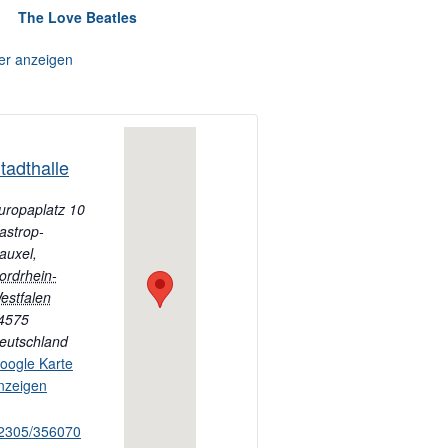
The Love Beatles
er anzeigen
tadthalle
uropaplatz 10
astrop-
auxel
,
ordrhein-
estfalen
4575
eutschland
oogle Karte
nzeigen
2305/356070