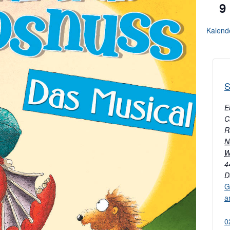
9
Kalend
S
E
C
R
N
W
4
D
G
a
0