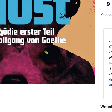
9
Kalend
E
C
R
N
W
4
D
G
a
Websi