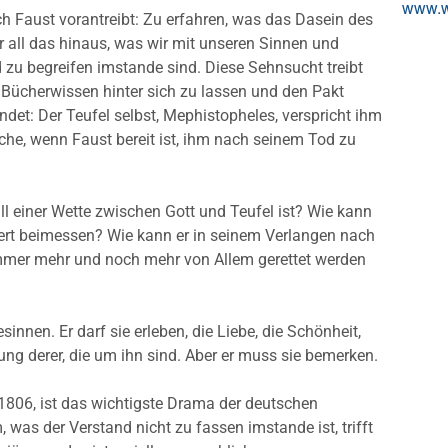
www.we
ch Faust vorantreibt: Zu erfahren, was das Dasein des
 all das hinaus, was wir mit unseren Sinnen und
u begreifen imstande sind. Diese Sehnsucht treibt
 Bücherwissen hinter sich zu lassen und den Pakt
det: Der Teufel selbst, Mephistopheles, verspricht ihm
sche, wenn Faust bereit ist, ihm nach seinem Tod zu
ll einer Wette zwischen Gott und Teufel ist? Wie kann
ert beimessen? Wie kann er in seinem Verlangen nach
mmer mehr und noch mehr von Allem gerettet werden
innen. Er darf sie erleben, die Liebe, die Schönheit,
ng derer, die um ihn sind. Aber er muss sie bemerken.
 1806, ist das wichtigste Drama der deutschen
, was der Verstand nicht zu fassen imstande ist, trifft