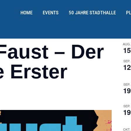
HOME
EVENTS
50 JAHRE STADTHALLE
P
Faust – Der
AUG.
15
SEP.
 Erster
12
SEP.
19
SEP.
19
OKT.