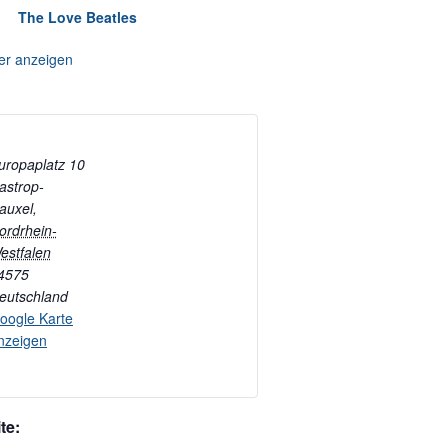
The Love Beatles
er anzeigen
uropaplatz 10
astrop-
auxel
,
ordrhein-
estfalen
4575
eutschland
oogle Karte
nzeigen
te: