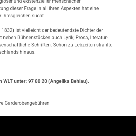
igiöser und existenzieller menschlicher
ng dieser Frage in all ihren Aspekten hat eine
ur ihresgleichen sucht.
32) ist vielleicht der bedeutendste Dichter der
 neben Bühnenstücken auch Lyrik, Prosa, literatur-
enschaftliche Schriften. Schon zu Lebzeiten strahlte
schlands hinaus.
m WLT unter: 97 80 20 (Angelika Behlau).
sive Garderobengebühren