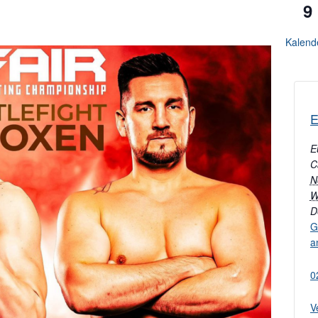
9
Kalend
E
E
C
N
W
D
G
a
0
V