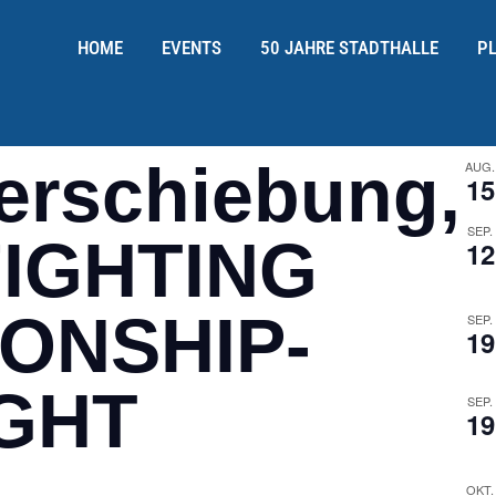
HOME
EVENTS
50 JAHRE STADTHALLE
P
erschiebung,
AUG.
15
SEP.
FIGHTING
12
ONSHIP-
SEP.
19
IGHT
SEP.
19
OKT.