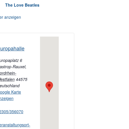
The Love Beatles
er anzeigen
uropahalle
uropaplatz 6
astrop-Rauxel
,
ordrhein-
estfalen
44575
eutschland
oogle Karte
nzeigen
2305/356070
eranstaltungsort-