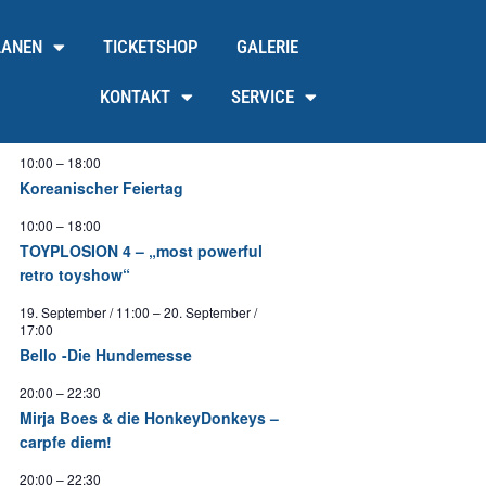
LANEN
TICKETSHOP
GALERIE
KONTAKT
SERVICE
10:00
–
18:00
Koreanischer Feiertag
10:00
–
18:00
TOYPLOSION 4 – „most powerful
retro toyshow“
19. September / 11:00
–
20. September /
17:00
Bello -Die Hundemesse
20:00
–
22:30
Mirja Boes & die HonkeyDonkeys –
carpfe diem!
20:00
–
22:30