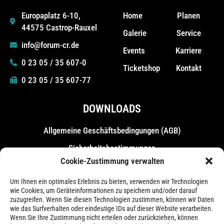
Home
Planen
Europaplatz 6-10,
44575 Castrop-Rauxel
Galerie
Service
info@forum-cr.de
Events
Karriere
0 23 05 / 35 607-0
Ticketshop
Kontakt
0 23 05 / 35 607-77
DOWNLOADS
Allgemeine Geschäfts­bedingungen (AGB)
Sicherheitsbestimmungen
Cookie-Zustimmung verwalten
Messebestimmungen
Um Ihnen ein optimales Erlebnis zu bieten, verwenden wir Technologien
wie Cookies, um Geräteinformationen zu speichern und/oder darauf
zuzugreifen. Wenn Sie diesen Technologien zustimmen, können wir Daten
wie das Surfverhalten oder eindeutige IDs auf dieser Website verarbeiten.
Wenn Sie Ihre Zustimmung nicht erteilen oder zurückziehen, können