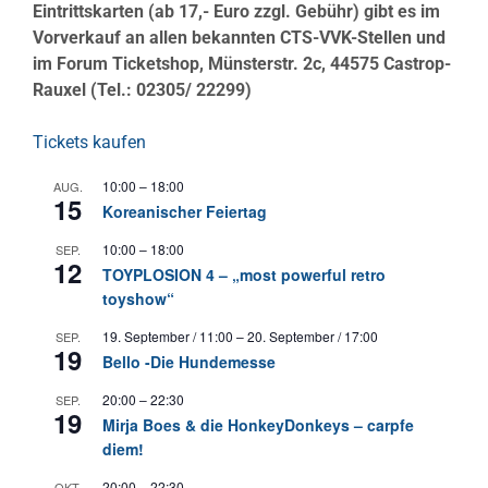
Eintrittskarten (ab 17,- Euro zzgl. Gebühr) gibt es im
Vorverkauf an allen bekannten CTS-VVK-Stellen und
im Forum Ticketshop, Münsterstr. 2c, 44575 Castrop-
Rauxel (Tel.: 02305/ 22299)
Tickets kaufen
10:00
–
18:00
AUG.
15
Koreanischer Feiertag
10:00
–
18:00
SEP.
12
TOYPLOSION 4 – „most powerful retro
toyshow“
19. September / 11:00
–
20. September / 17:00
SEP.
19
Bello -Die Hundemesse
20:00
–
22:30
SEP.
19
Mirja Boes & die HonkeyDonkeys – carpfe
diem!
20:00
–
22:30
OKT.