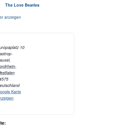
The Love Beatles
er anzeigen
uropaplatz 10
astrop-
auxel
,
ordrhein-
estfalen
4575
eutschland
oogle Karte
nzeigen
te: