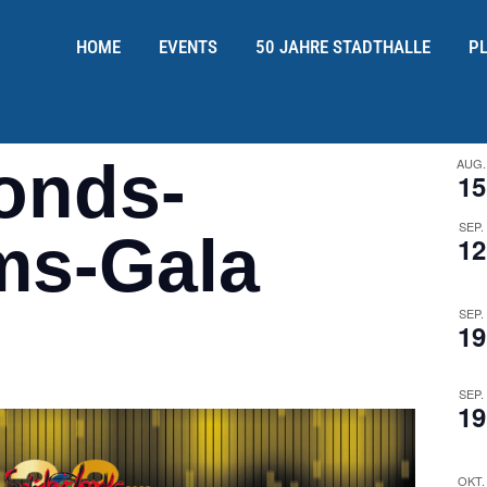
HOME
EVENTS
50 JAHRE STADTHALLE
P
fonds-
AUG.
15
SEP.
ms-Gala
12
SEP.
19
SEP.
19
OKT.