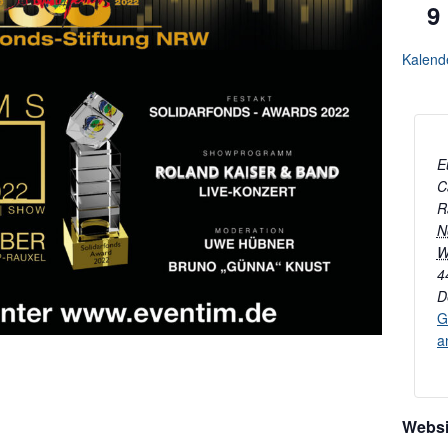
9
Kalend
E
C
R
N
W
4
D
G
a
Websi