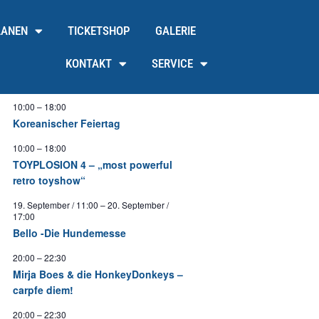
LANEN
TICKETSHOP
GALERIE
KONTAKT
SERVICE
10:00
–
18:00
Koreanischer Feiertag
10:00
–
18:00
TOYPLOSION 4 – „most powerful
retro toyshow“
19. September / 11:00
–
20. September /
17:00
Bello -Die Hundemesse
20:00
–
22:30
Mirja Boes & die HonkeyDonkeys –
carpfe diem!
20:00
–
22:30