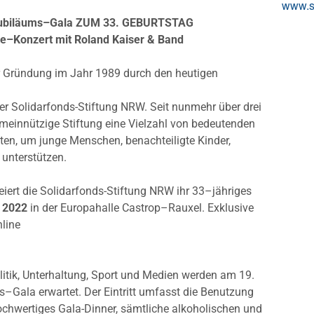
www.s
 Jubiläums–Gala ZUM 33. GEBURTSTAG
ve–Konzert mit Roland Kaiser & Band
der Gründung im Jahr 1989 durch den heutigen
er Solidarfonds-Stiftung NRW. Seit nunmehr über drei
gemeinnützige Stiftung eine Vielzahl von bedeutenden
en, um junge Menschen, benachteiligte Kinder,
 unterstützen.
eiert die Solidarfonds-Stiftung NRW ihr 33–jähriges
 2022
in der Europahalle Castrop–Rauxel. Exklusive
nline
litik, Unterhaltung, Sport und Medien werden am 19.
s–Gala erwartet. Der Eintritt umfasst die Benutzung
ochwertiges Gala-Dinner, sämtliche alkoholischen und