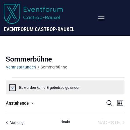
EVENTFORUM CASTROP-RAUXEL
Sommerbühne
Veranstaltungen
Sommerbühne
Es wurden keine Ergebnisse gefunden.
Hinweis
VERANS
Ve
SUCHE
Anstehende
LISTE
SUCHE
Datum
UND
A
Wählen.
VER
Heute
NÄCHSTE
ANSICHT
Veranstaltungen
Vorherige