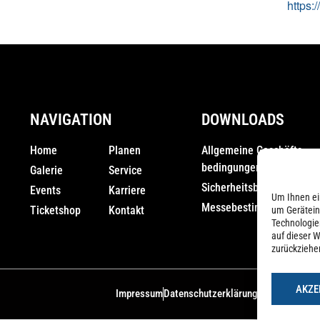
https:/
NAVIGATION
DOWNLOADS
Home
Planen
Allgemeine Geschäfts­
bedingungen (AGB)
Galerie
Service
Sicherheitsbestimmunge
Events
Karriere
Um Ihnen ei
Messebestimmungen
Ticketshop
Kontakt
um Gerätein
Technologie
auf dieser W
zurückziehe
AKZE
Impressum
Datenschutzerklärung
Cookie-Richtli