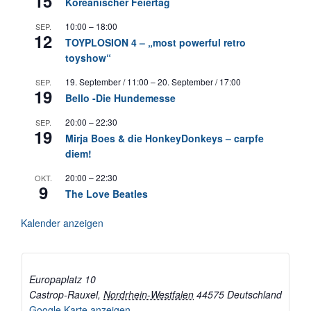
15
Koreanischer Feiertag
10:00
–
18:00
SEP.
12
TOYPLOSION 4 – „most powerful retro
toyshow“
19. September / 11:00
–
20. September / 17:00
SEP.
19
Bello -Die Hundemesse
20:00
–
22:30
SEP.
19
Mirja Boes & die HonkeyDonkeys – carpfe
diem!
20:00
–
22:30
OKT.
9
The Love Beatles
Kalender anzeigen
Europaplatz 10
Castrop-Rauxel
,
Nordrhein-Westfalen
44575
Deutschland
Google Karte anzeigen