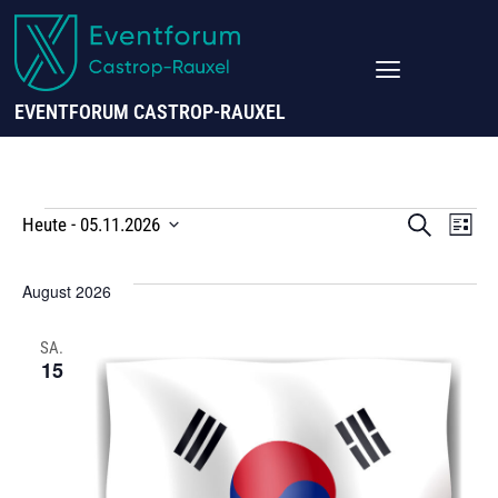
EVENTFORUM CASTROP-RAUXEL
VERANS
Ve
SUCHE
Heute
 - 
05.11.2026
LISTE
SUCHE
Datum
UND
A
Wählen.
August 2026
ANSICHT
Na
NAVIGAT
SA.
15