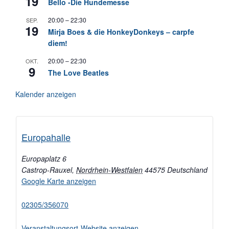
19
Bello -Die Hundemesse
20:00
–
22:30
SEP.
19
Mirja Boes & die HonkeyDonkeys – carpfe
diem!
20:00
–
22:30
OKT.
9
The Love Beatles
Kalender anzeigen
Europahalle
Europaplatz 6
Castrop-Rauxel
,
Nordrhein-Westfalen
44575
Deutschland
Google Karte anzeigen
02305/356070
Veranstaltungsort-Website anzeigen