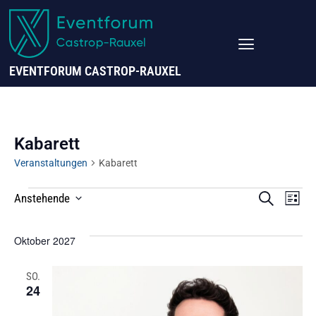
EVENTFORUM CASTROP-RAUXEL
Kabarett
Veranstaltungen
Kabarett
VERANS
Ve
SUCHE
Anstehende
LISTE
SUCHE
Datum
UND
A
Wählen.
Oktober 2027
ANSICHT
Na
NAVIGAT
SO.
24