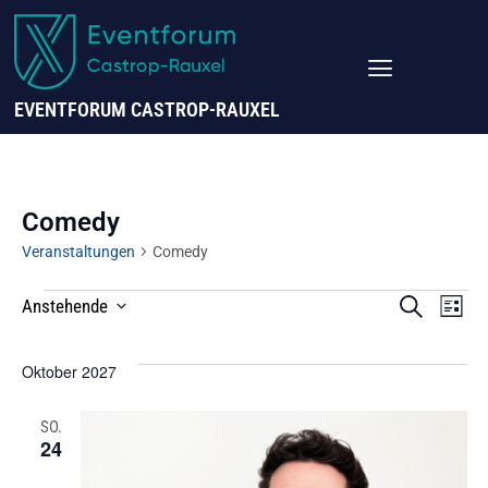
EVENTFORUM CASTROP-RAUXEL
Comedy
Veranstaltungen
Comedy
VERANS
Ve
SUCHE
Anstehende
LISTE
SUCHE
Datum
UND
A
Wählen.
Oktober 2027
ANSICHT
Na
NAVIGAT
SO.
24