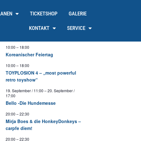
LANEN
TICKETSHOP
GALERIE
KONTAKT
SERVICE
10:00
–
18:00
Koreanischer Feiertag
10:00
–
18:00
TOYPLOSION 4 – „most powerful
retro toyshow“
19. September / 11:00
–
20. September /
17:00
Bello -Die Hundemesse
20:00
–
22:30
Mirja Boes & die HonkeyDonkeys –
carpfe diem!
20:00
–
22:30