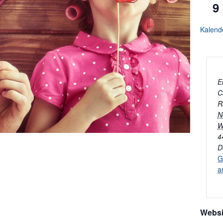
9
Kalend
E
C
R
N
W
4
D
G
a
Websi