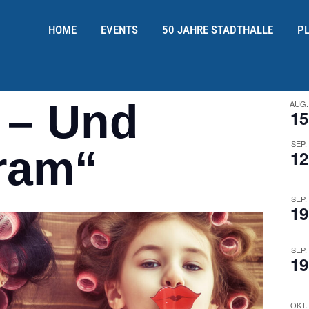
HOME
EVENTS
50 JAHRE STADTHALLE
P
 – Und
AUG.
15
SEP.
ram“
12
SEP.
19
SEP.
19
OKT.