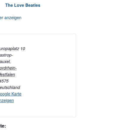
The Love Beatles
er anzeigen
uropaplatz 10
astrop-
auxel
,
ordrhein-
estfalen
4575
eutschland
oogle Karte
nzeigen
te: