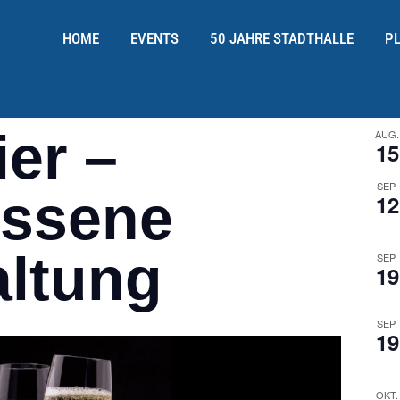
HOME
EVENTS
50 JAHRE STADTHALLE
P
ier –
AUG.
15
SEP.
ossene
12
altung
SEP.
19
SEP.
19
OKT.