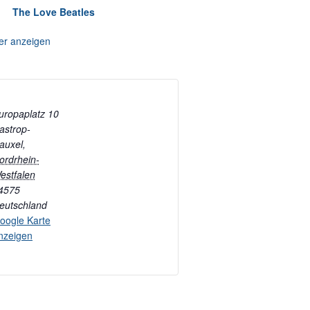
The Love Beatles
er anzeigen
uropaplatz 10
astrop-
auxel
,
ordrhein-
estfalen
4575
eutschland
oogle Karte
nzeigen