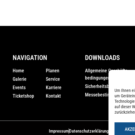
NAVIGATION
DOWNLOADS
Home
Planen
Allgemeine Geschäfts­
bedingungen (AGB)
Galerie
Service
Sicherheitsbestimmunge
Events
Karriere
Um Ihnen ei
Messebestimmungen
Ticketshop
Kontakt
um Gerätein
Technologie
auf dieser W
zurückziehe
AKZE
Impressum
Datenschutzerklärung
Cookie-Richtli