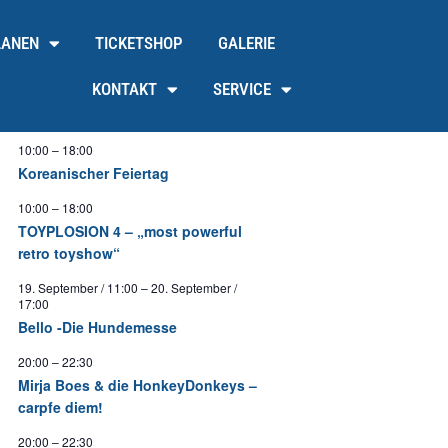
LANEN
TICKETSHOP
GALERIE
KONTAKT
SERVICE
10:00
–
18:00
Koreanischer Feiertag
10:00
–
18:00
TOYPLOSION 4 – „most powerful
retro toyshow“
19. September / 11:00
–
20. September /
17:00
Bello -Die Hundemesse
20:00
–
22:30
Mirja Boes & die HonkeyDonkeys –
carpfe diem!
20:00
–
22:30