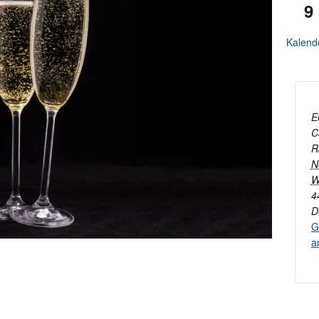
9
Kalend
E
C
R
N
W
4
D
G
a