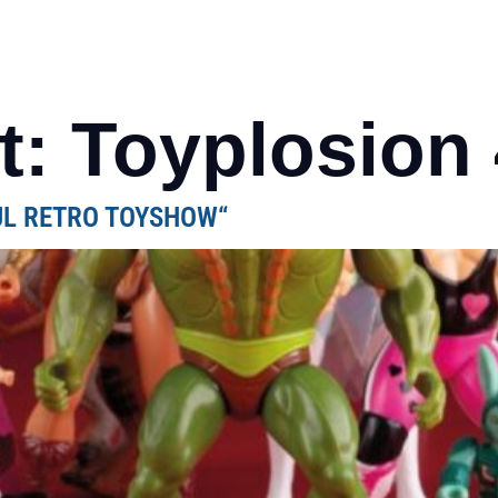
HOME
EVENTS
50 JAHRE STADTHALLE
P
t:
Toyplosion 
UL RETRO TOYSHOW“