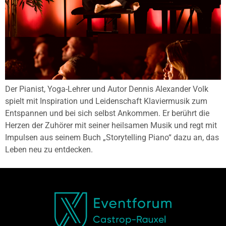
Der Pianist, Yoga-Lehrer und Autor Dennis Alexander Volk
spielt mit Inspiration und Leidenschaft Klaviermusik zum
Entspannen und bei sich selbst Ankommen. Er berührt die
Herzen der Zuhörer mit seiner heilsamen Musik und regt mit
Impulsen aus seinem Buch „Storytelling Piano“ dazu an, das
Leben neu zu entdecken.