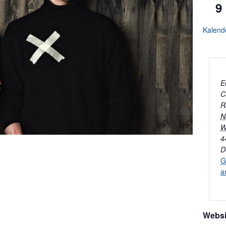
9
Kalend
E
C
R
N
W
4
D
G
a
Websi