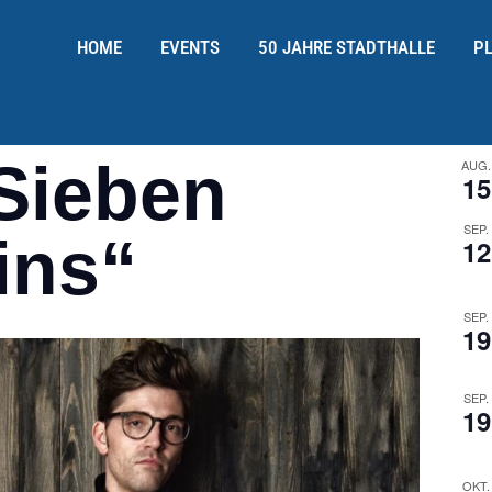
HOME
EVENTS
50 JAHRE STADTHALLE
P
Sieben
AUG.
15
SEP.
ins“
12
SEP.
19
SEP.
19
OKT.