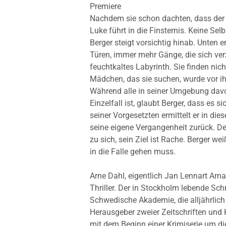
Premiere
Nachdem sie schon dachten, dass der E
Luke führt in die Finsternis. Keine Sel
Berger steigt vorsichtig hinab.
Unten e
Türen, immer mehr Gänge, die sich ver
feuchtkaltes Labyrinth. Sie finden nich
Mädchen, das sie suchen, wurde vor 
Während alle in seiner Umgebung dav
Einzelfall ist, glaubt Berger, dass es 
seiner Vorgesetzten ermittelt er in di
seine eigene Vergangenheit zurück. Der
zu sich, sein Ziel ist Rache. Berger we
in die Falle gehen muss.
Arne Dahl, eigentlich Jan Lennart Arna
Thriller. Der in Stockholm lebende Schri
Schwedische Akademie, die alljährlich 
Herausgeber zweier Zeitschriften und K
mit dem Beginn einer Krimiserie um d