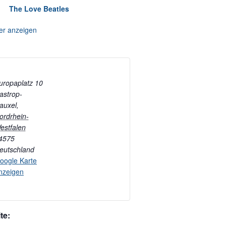
The Love Beatles
er anzeigen
uropaplatz 10
astrop-
auxel
,
ordrhein-
estfalen
4575
eutschland
oogle Karte
nzeigen
te: