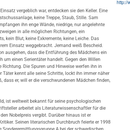
http:/
insatz vergeblich war, entdecken sie den Keller. Eine
bstschussanlage, keine Treppe, Staub, Stille. Sam
mpfangen ihn enge Wände, niedrige, nur angelehnte
zweigen in alle möglichen Richtungen, ein
ts, kein Blut, keine Exkremente, keine Leiche. Das
ihrem Einsatz weggebracht. Jemand weiß Bescheid.
on ausgehen, dass die Entführung des Mädchens ein
sich um einen Serientäter handelt. Gegen den Willen
ese Richtung. Die Spuren und Hinweise werfen ihn in
 Täter kennt alle seine Schritte, lockt ihn immer näher
iß, dass er, will er die verschwundenen Mädchen finden,
ld, ist weltweit bekannt für seine psychologischen
ftsteller arbeitet als Literaturwissenschaftler für die
den Nobelpreis vergibt. Darüber hinaus ist er
ritiker. Seinen literarischen Durchbruch feierte er 1998
ie Sonderermittlungsgruppe A bei der schwedischen