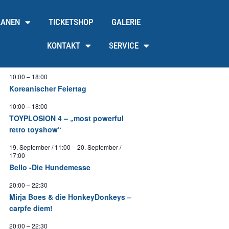
LANEN
TICKETSHOP
GALERIE
KONTAKT
SERVICE
10:00
–
18:00
Koreanischer Feiertag
10:00
–
18:00
TOYPLOSION 4 – „most powerful
retro toyshow“
19. September / 11:00
–
20. September /
17:00
Bello -Die Hundemesse
20:00
–
22:30
Mirja Boes & die HonkeyDonkeys –
carpfe diem!
20:00
–
22:30