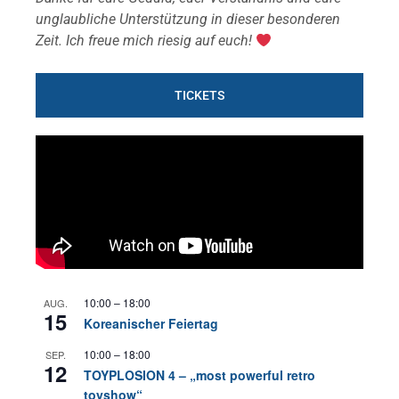
unglaubliche Unterstützung in dieser besonderen
Zeit. Ich freue mich riesig auf euch!
TICKETS
10:00
–
18:00
AUG.
15
Koreanischer Feiertag
10:00
–
18:00
SEP.
12
TOYPLOSION 4 – „most powerful retro
toyshow“