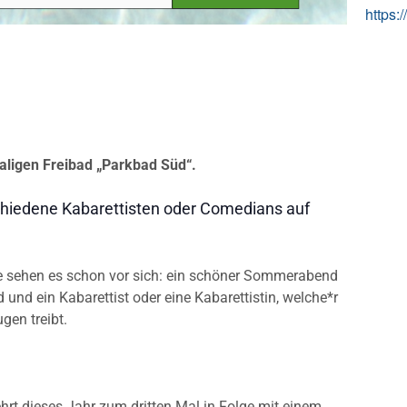
https:
ligen Freibad „Parkbad Süd“.
schiedene Kabarettisten oder Comedians auf
ie sehen es schon vor sich: ein schöner Sommerabend
und ein Kabarettist oder eine Kabarettistin, welche*r
gen treibt.
t dieses Jahr zum dritten Mal in Folge mit einem