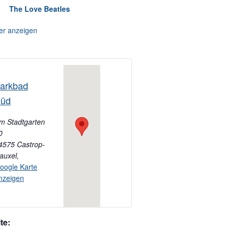
The Love Beatles
er anzeigen
arkbad
üd
m Stadtgarten
0
4575 Castrop-
auxel
,
oogle Karte
nzeigen
te: