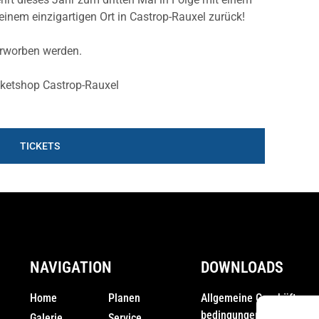
nem einzigartigen Ort in Castrop-Rauxel zurück!
erworben werden.
cketshop Castrop-Rauxel
TICKETS
NAVIGATION
DOWNLOADS
Home
Planen
Allgemeine Geschäfts­
bedingungen (AGB)
Galerie
Service