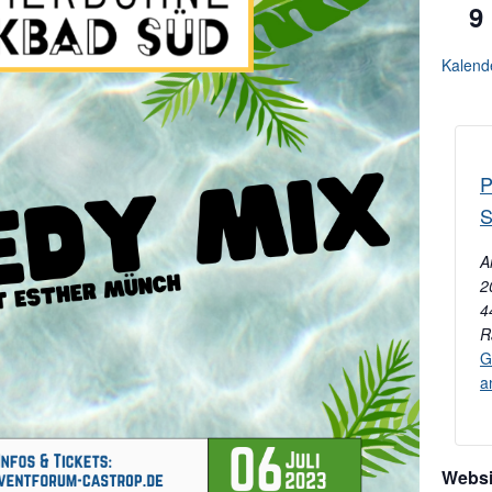
9
Kalend
P
S
A
2
4
R
G
a
Websi