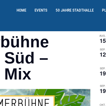
HOME
EVENTS
50 JAHRE STADTHALLE
P
bühne
AUG.
15
SEP.
 Süd –
12
 Mix
SEP.
19
SEP.
19
OKT.