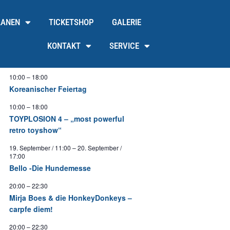
LANEN
TICKETSHOP
GALERIE
KONTAKT
SERVICE
10:00
–
18:00
Koreanischer Feiertag
10:00
–
18:00
TOYPLOSION 4 – „most powerful
retro toyshow“
19. September / 11:00
–
20. September /
17:00
Bello -Die Hundemesse
20:00
–
22:30
Mirja Boes & die HonkeyDonkeys –
carpfe diem!
20:00
–
22:30