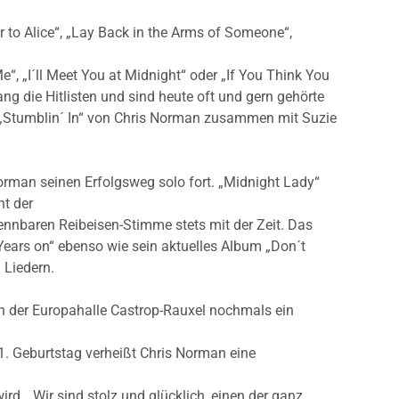
r to Alice“, „Lay Back in the Arms of Someone“,
Me“, „I´ll Meet You at Midnight“ oder „If You Think You
g die Hitlisten und sind heute oft und gern gehörte
 „Stumblin´ In“ von Chris Norman zusammen mit Suzie
Norman seinen Erfolgsweg solo fort. „Midnight Lady“
ht der
ennbaren Reibeisen-Stimme stets mit der Zeit. Das
ears on“ ebenso wie sein aktuelles Album „Don´t
 Liedern.
n der Europahalle Castrop-Rauxel nochmals ein
. Geburtstag verheißt Chris Norman eine
wird. „Wir sind stolz und glücklich, einen der ganz