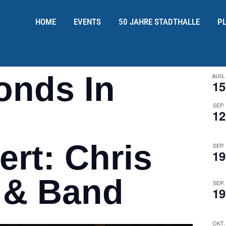
HOME
EVENTS
50 JAHRE STADTHALLE
P
onds In
AUG.
15
SEP.
12
ert: Chris
SEP.
19
 & Band
SEP.
19
OKT.