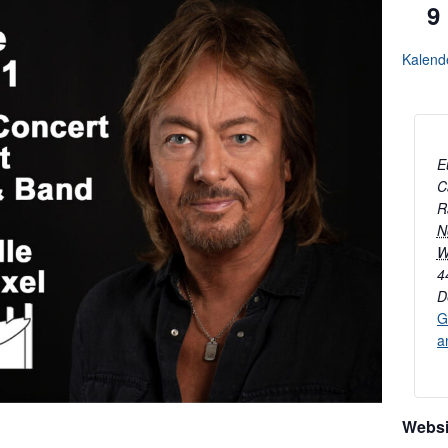
9
Kalend
E
C
R
N
W
4
D
G
a
Websi