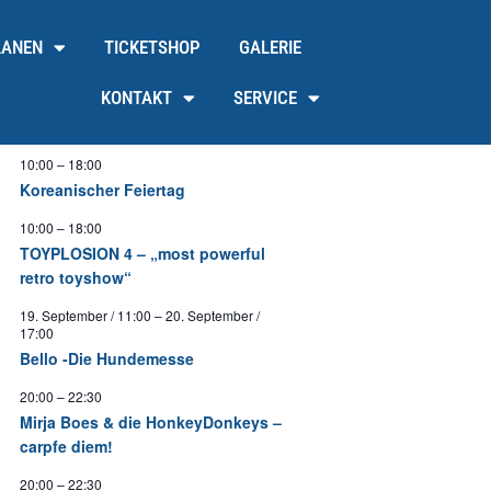
LANEN
TICKETSHOP
GALERIE
KONTAKT
SERVICE
10:00
–
18:00
Koreanischer Feiertag
10:00
–
18:00
TOYPLOSION 4 – „most powerful
retro toyshow“
19. September / 11:00
–
20. September /
17:00
Bello -Die Hundemesse
20:00
–
22:30
Mirja Boes & die HonkeyDonkeys –
carpfe diem!
20:00
–
22:30