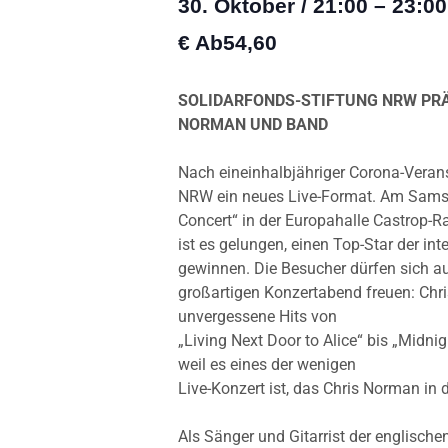
30. Oktober
/
21:00
–
23:00
€ Ab54,60
SOLIDARFONDS-STIFTUNG NRW PRÄ
NORMAN UND BAND
Nach eineinhalbjähriger Corona-Verans
NRW ein neues Live-Format. Am Samstag
Concert“ in der Europahalle Castrop-R
ist es gelungen, einen Top-Star der in
gewinnen. Die Besucher dürfen sich au
großartigen Konzertabend freuen: Chr
unvergessene Hits von
„Living Next Door to Alice“ bis „Midni
weil es eines der wenigen
Live-Konzert ist, das Chris Norman in
Als Sänger und Gitarrist der englisc