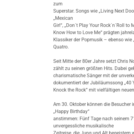
zum
Superstar. Songs wie „Living Next Doo
„Mexican
Girl“, „Don´t Play Your Rock´n´Roll to 
Know How to Love Me“ prägten jahrelan
Klassiker der Popmusik – ebenso wie
Quatro.
Seit Mitte der 80er Jahre setzt Chris 
zählt zu seinen größten Hits. Dabei ge
charismatische Sänger mit der unverk
dokumentiert der Jubiläumssong „40 Y
Knock the Rock“ mit vielfältigen neuen
Am 30. Oktober können die Besucher i
„Happy Birthday“
anstimmen: Fünf Tage nach seinem 71
unvergessliche musikalische
Zeitreise, die Jung und Alt begeistern 