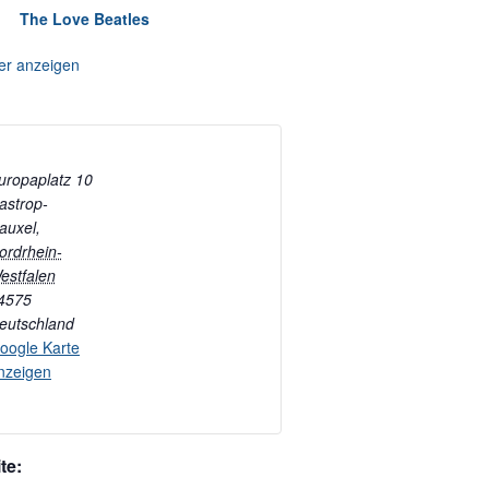
The Love Beatles
er anzeigen
uropaplatz 10
astrop-
auxel
,
ordrhein-
estfalen
4575
eutschland
oogle Karte
nzeigen
te: