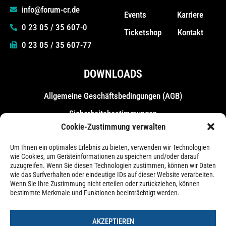
info@forum-cr.de
Events
Karriere
0 23 05 / 35 607-0
Ticketshop
Kontakt
0 23 05 / 35 607-77
DOWNLOADS
Allgemeine Geschäfts­bedingungen (AGB)
Sicherheitsbestimmungen
Cookie-Zustimmung verwalten
Messebestimmungen
Um Ihnen ein optimales Erlebnis zu bieten, verwenden wir Technologien
wie Cookies, um Geräteinformationen zu speichern und/oder darauf
zuzugreifen. Wenn Sie diesen Technologien zustimmen, können wir Daten
wie das Surfverhalten oder eindeutige IDs auf dieser Website verarbeiten.
Wenn Sie Ihre Zustimmung nicht erteilen oder zurückziehen, können
bestimmte Merkmale und Funktionen beeinträchtigt werden.
AKZEPTIEREN