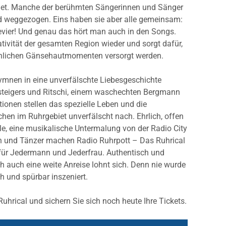
iet. Manche der berühmten Sängerinnen und Sänger
nd weggezogen. Eins haben sie aber alle gemeinsam:
 Revier! Und genau das hört man auch in den Songs.
ativität der gesamten Region wieder und sorgt dafür,
sönlichen Gänsehautmomenten versorgt werden.
Hymnen in eine unverfälschte Liebesgeschichte
rsteigers und Ritschi, einem waschechten Bergmann
tionen stellen das spezielle Leben und die
en im Ruhrgebiet unverfälscht nach. Ehrlich, offen
le, eine musikalische Untermalung von der Radio City
 und Tänzer machen Radio Ruhrpott – Das Ruhrical
s für Jedermann und Jederfrau. Authentisch und
ch auch eine weite Anreise lohnt sich. Denn nie wurde
h und spürbar inszeniert.
hrical und sichern Sie sich noch heute Ihre Tickets.