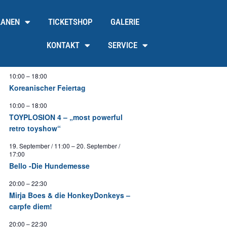
LANEN
TICKETSHOP
GALERIE
KONTAKT
SERVICE
10:00
–
18:00
Koreanischer Feiertag
10:00
–
18:00
TOYPLOSION 4 – „most powerful
retro toyshow“
19. September / 11:00
–
20. September /
17:00
Bello -Die Hundemesse
20:00
–
22:30
Mirja Boes & die HonkeyDonkeys –
carpfe diem!
20:00
–
22:30