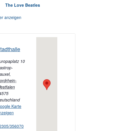
The Love Beatles
er anzeigen
tadthalle
uropaplatz 10
astrop-
auxel
,
ordrhein-
estfalen
4575
eutschland
oogle Karte
nzeigen
2305/356070