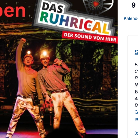
9
Kalend
S
E
C
R
N
W
4
D
G
a
0