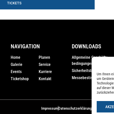
TICKETS
NAVIGATION
DOWNLOADS
Home
Planen
Allgemeine Geschäfts­
bedingungen (AGB)
Galerie
Service
Sicherheitsbestimmunge
Events
Karriere
Um Ihnen ei
Messebestimmungen
Ticketshop
Kontakt
um Gerätein
Technologie
auf dieser W
zurückziehe
AKZE
Impressum
Datenschutzerklärung
Cookie-Richtli