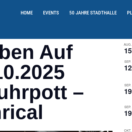
HOME
EVENTS
50 JAHRE STADTHALLE
P
ben Auf
AUG.
15
SEP.
10.2025
12
uhrpott –
SEP.
19
rical
SEP.
19
OKT.