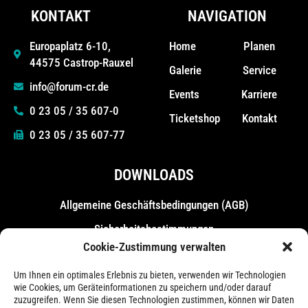
KONTAKT
NAVIGATION
Home
Planen
Europaplatz 6-10,
44575 Castrop-Rauxel
Galerie
Service
info@forum-cr.de
Events
Karriere
0 23 05 / 35 607-0
Ticketshop
Kontakt
0 23 05 / 35 607-77
DOWNLOADS
Allgemeine Geschäfts­bedingungen (AGB)
Sicherheitsbestimmungen
Cookie-Zustimmung verwalten
Messebestimmungen
Um Ihnen ein optimales Erlebnis zu bieten, verwenden wir Technologien
wie Cookies, um Geräteinformationen zu speichern und/oder darauf
zuzugreifen. Wenn Sie diesen Technologien zustimmen, können wir Daten