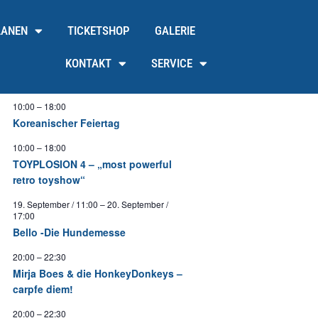
LANEN
TICKETSHOP
GALERIE
KONTAKT
SERVICE
10:00
–
18:00
Koreanischer Feiertag
10:00
–
18:00
TOYPLOSION 4 – „most powerful
retro toyshow“
19. September / 11:00
–
20. September /
17:00
Bello -Die Hundemesse
20:00
–
22:30
Mirja Boes & die HonkeyDonkeys –
carpfe diem!
20:00
–
22:30