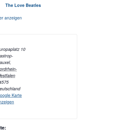
The Love Beatles
er anzeigen
uropaplatz 10
astrop-
auxel
,
ordrhein-
estfalen
4575
eutschland
oogle Karte
nzeigen
te: