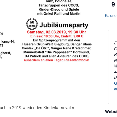
9
Kalend
E
C
R
N
W
4
D
G
a
auch in 2019 wieder den Kinderkarneval mit
Websi
.