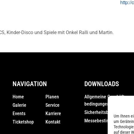
http:/
, Kinder-Disco und Spiele mit Onkel Ralli und Martin.
NAVIGATION
DOWNLOADS
Home
Planen
Allgemeine Geschäfts­
bedingungen (AGB)
Galerie
Service
Sicherheitsbestimmunge
Events
Karriere
Um Ihnen ei
Messebestimmungen
Ticketshop
Kontakt
um Gerätein
Technologie
auf dieser W