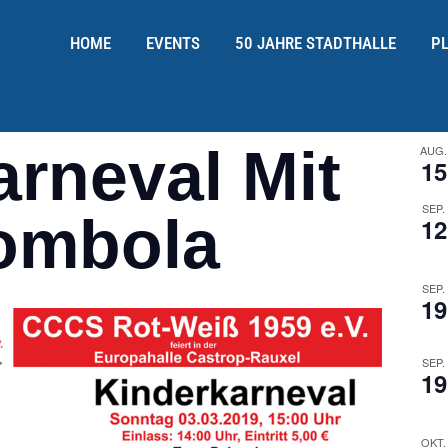
HOME
EVENTS
50 JAHRE STADTHALLE
P
arneval Mit
AUG.
15
SEP.
ombola
12
SEP.
19
SEP.
19
OKT.