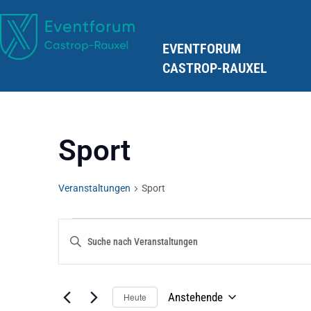
EVENTFORUM
CASTROP-RAUXEL
Sport
Veranstaltungen
Sport
VERANSTALTUNGEN
Bitte
SUCHE
Schlüsselwort
UND
Eingeben.
ANSICHTEN,
Suche
NAVIGATION
Nach
Anstehende
Heute