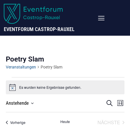
EVENTFORUM CASTROP-RAUXEL
Poetry Slam
Veranstaltungen
Poetry Slam
Es wurden keine Ergebnisse gefunden.
Hinweis
VERANS
Ve
SUCHE
Anstehende
LISTE
SUCHE
Datum
UND
A
Wählen.
VER
Heute
NÄCHSTE
ANSICHT
Veranstaltungen
Vorherige