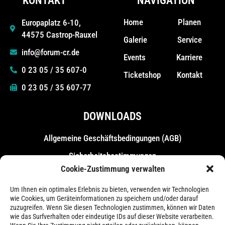
KONTAKT
NAVIGATION
Home
Planen
Europaplatz 6-10,
44575 Castrop-Rauxel
Galerie
Service
info@forum-cr.de
Events
Karriere
0 23 05 / 35 607-0
Ticketshop
Kontakt
0 23 05 / 35 607-77
DOWNLOADS
Allgemeine Geschäfts­bedingungen (AGB)
Sicherheitsbestimmungen
Cookie-Zustimmung verwalten
Messebestimmungen
Um Ihnen ein optimales Erlebnis zu bieten, verwenden wir Technologien
wie Cookies, um Geräteinformationen zu speichern und/oder darauf
zuzugreifen. Wenn Sie diesen Technologien zustimmen, können wir Daten
wie das Surfverhalten oder eindeutige IDs auf dieser Website verarbeiten.