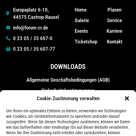
Home
Planen
Europaplatz 6-10,
44575 Castrop-Rauxel
Galerie
Service
info@forum-cr.de
Events
Karriere
0 23 05 / 35 607-0
Ticketshop
Kontakt
0 23 05 / 35 607-77
DOWNLOADS
Allgemeine Geschäfts­bedingungen (AGB)
Sicherheitsbestimmungen
Cookie-Zustimmung verwalten
Messebestimmungen
Um Ihnen ein optimales Erlebnis zu bieten, verwenden wir Technologien
wie Cookies, um Geräteinformationen zu speichern und/oder darauf
zuzugreifen. Wenn Sie diesen Technologien zustimmen, können wir Daten
wie das Surfverhalten oder eindeutige IDs auf dieser Website verarbeiten.
Wenn Sie Ihre Zustimmung nicht erteilen oder zurückziehen, können