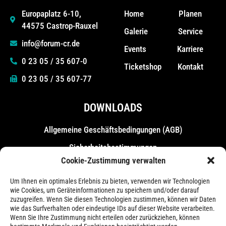
Home
Planen
Europaplatz 6-10,
44575 Castrop-Rauxel
Galerie
Service
info@forum-cr.de
Events
Karriere
0 23 05 / 35 607-0
Ticketshop
Kontakt
0 23 05 / 35 607-77
DOWNLOADS
Allgemeine Geschäfts­bedingungen (AGB)
Sicherheitsbestimmungen
Cookie-Zustimmung verwalten
Messebestimmungen
Um Ihnen ein optimales Erlebnis zu bieten, verwenden wir Technologien
wie Cookies, um Geräteinformationen zu speichern und/oder darauf
zuzugreifen. Wenn Sie diesen Technologien zustimmen, können wir Daten
wie das Surfverhalten oder eindeutige IDs auf dieser Website verarbeiten.
Wenn Sie Ihre Zustimmung nicht erteilen oder zurückziehen, können