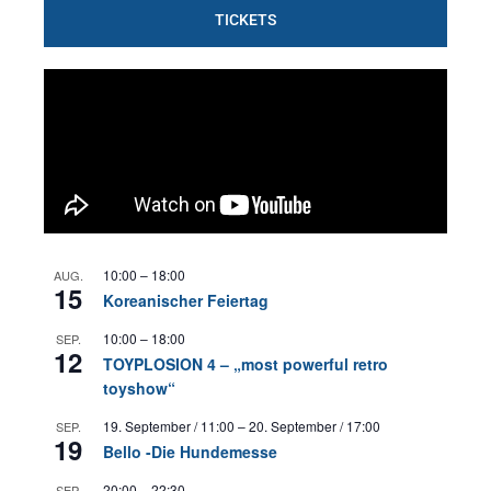
TICKETS
10:00
–
18:00
AUG.
15
Koreanischer Feiertag
10:00
–
18:00
SEP.
12
TOYPLOSION 4 – „most powerful retro
toyshow“
19. September / 11:00
–
20. September / 17:00
SEP.
19
Bello -Die Hundemesse
20:00
–
22:30
SEP.