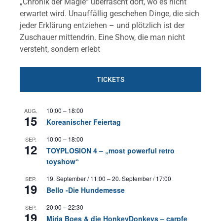
„Chronik der Magie“ überrascht dort, wo es nicht
erwartet wird. Unauffällig geschehen Dinge, die sich
jeder Erklärung entziehen – und plötzlich ist der
Zuschauer mittendrin. Eine Show, die man nicht
versteht, sondern erlebt
TICKETS
10:00
–
18:00
AUG.
15
Koreanischer Feiertag
10:00
–
18:00
SEP.
12
TOYPLOSION 4 – „most powerful retro
toyshow“
19. September / 11:00
–
20. September / 17:00
SEP.
19
Bello -Die Hundemesse
20:00
–
22:30
SEP.
19
Mirja Boes & die HonkeyDonkeys – carpfe