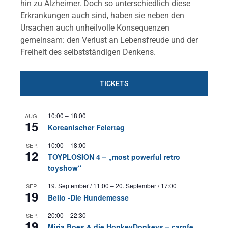
hin zu Alzheimer. Doch so unterschiedlich diese
Erkrankungen auch sind, haben sie neben den
Ursachen auch unheilvolle Konsequenzen
gemeinsam: den Verlust an Lebensfreude und der
Freiheit des selbstständigen Denkens.
TICKETS
10:00
–
18:00
AUG.
15
Koreanischer Feiertag
10:00
–
18:00
SEP.
12
TOYPLOSION 4 – „most powerful retro
toyshow“
19. September / 11:00
–
20. September / 17:00
SEP.
19
Bello -Die Hundemesse
20:00
–
22:30
SEP.
19
Mirja Boes & die HonkeyDonkeys – carpfe