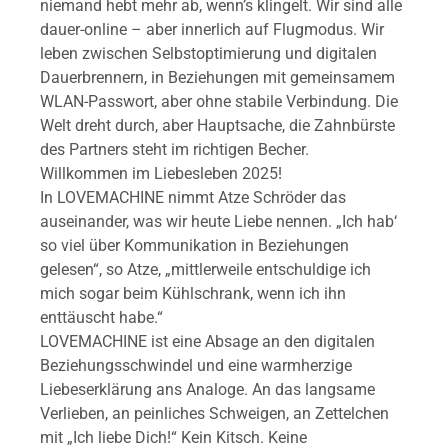
niemand hebt mehr ab, wenn’s klingelt. Wir sind alle
dauer-online – aber innerlich auf Flugmodus. Wir
leben zwischen Selbstoptimierung und digitalen
Dauerbrennern, in Beziehungen mit gemeinsamem
WLAN-Passwort, aber ohne stabile Verbindung. Die
Welt dreht durch, aber Hauptsache, die Zahnbürste
des Partners steht im richtigen Becher.
Willkommen im Liebesleben 2025!
In LOVEMACHINE nimmt Atze Schröder das
auseinander, was wir heute Liebe nennen. „Ich hab‘
so viel über Kommunikation in Beziehungen
gelesen“, so Atze, „mittlerweile entschuldige ich
mich sogar beim Kühlschrank, wenn ich ihn
enttäuscht habe.“
LOVEMACHINE ist eine Absage an den digitalen
Beziehungsschwindel und eine warmherzige
Liebeserklärung ans Analoge. An das langsame
Verlieben, an peinliches Schweigen, an Zettelchen
mit „Ich liebe Dich!“ Kein Kitsch. Keine